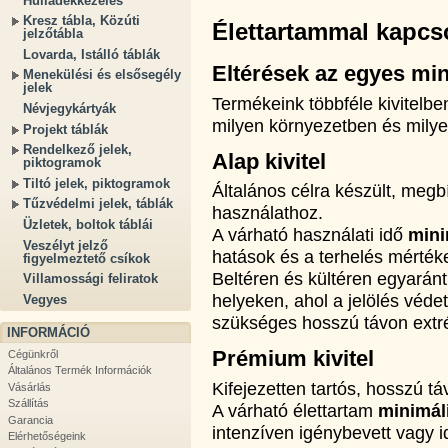
Hulladékkezelés
Kresz tábla, Közúti
Élettartammal kapcso
jelzőtábla
Lovarda, Istálló táblák
Eltérések az egyes min
Menekülési és elsősegély
jelek
Termékeink többféle kivitelb
Névjegykártyák
milyen környezetben és milye
Projekt táblák
Rendelkező jelek,
Alap kivitel
piktogramok
Tiltó jelek, piktogramok
Általános célra készült, me
Tűzvédelmi jelek, táblák
használathoz.
Üzletek, boltok táblái
A várható használati idő
mini
Veszélyt jelző
hatások és a terhelés mértéke
figyelmeztető csíkok
Beltéren és kültéren egyarán
Villamossági feliratok
helyeken, ahol a jelölés véd
Vegyes
szükséges hosszú távon extré
INFORMÁCIÓ
Prémium kivitel
Cégünkről
Általános Termék Információk
Kifejezetten tartós, hosszú tá
Vásárlás
Szállítás
A várható élettartam
minimál
Garancia
intenzíven igénybevett vagy id
Elérhetőségeink