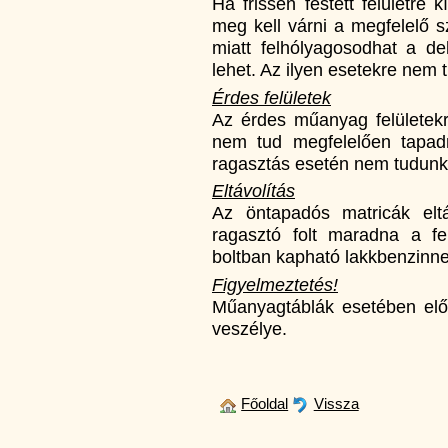
Ha frissen festett felületre k
meg kell várni a megfelelő s
miatt felhólyagosodhat a de
lehet. Az ilyen esetekre nem t
Érdes felületek
Az érdes műanyag felületekr
nem tud megfelelően tapadni
ragasztás esetén nem tudunk g
Eltávolítás
Az öntapadós matricák eltáv
ragasztó folt maradna a fel
boltban kapható lakkbenzinnel
Figyelmeztetés!
Műanyagtáblák esetében előfo
veszélye.
Főoldal
Vissza