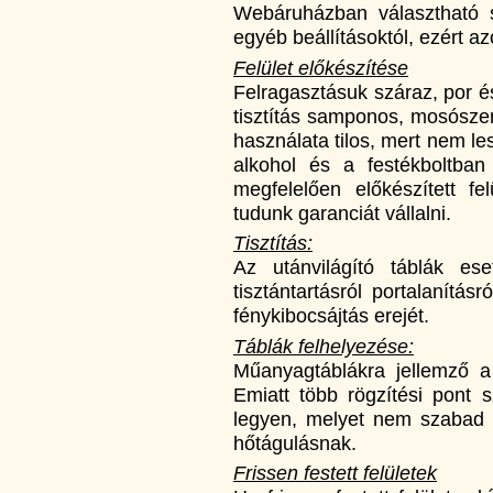
Webáruházban választható 
egyéb beállításoktól, ezért az
Felület előkészítése
Felragasztásuk száraz, por és
tisztítás samponos, mosószere
használata tilos, mert nem l
alkohol és a festékboltba
megfelelően előkészített fe
tudunk garanciát vállalni.
Tisztítás:
Az utánvilágító táblák es
tisztántartásról portalanítá
fénykibocsájtás erejét.
Táblák felhelyezése:
Műanyagtáblákra jellemző a
Emiatt több rögzítési pont s
legyen, melyet nem szabad 
hőtágulásnak.
Frissen festett felületek