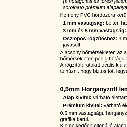
(a hőtágulási és törési jel
sorolható prémium alapany
Kemény PVC hordozóra kerül f
1 mm vastagság:
beltéri ha
3 mm és 5 mm vastagság:
Oszlopos rögzítéshez:
3 m
javasolt
Alacsony hőmérsékleten az a
hőmérsékleten pedig hőtágulás
A rögzítőfuratokat ovális kial
túlhúzni, hogy biztosított l
0,5mm Horganyzott le
Alap kivitel:
várható életta
Prémium kivitel:
várható él
0,5 mm vastagságú horganyzo
grafika kerül.
Kiemelkedően ellenálló alapany