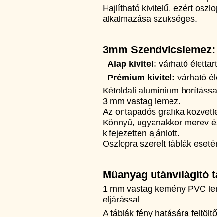
Hajlítható kivitelű, ezért osz
alkalmazása szükséges.
3mm Szendvicslemez:
Alap kivitel:
várható életta
Prémium kivitel:
várható él
Kétoldali alumínium borításs
3 mm vastag lemez.
Az öntapadós grafika közvetle
Könnyű, ugyanakkor merev és 
kifejezetten ajánlott.
Oszlopra szerelt táblák eseté
Műanyag utánvilágító t
1 mm vastag kemény PVC lem
eljárással.
A táblák fény hatására feltöl