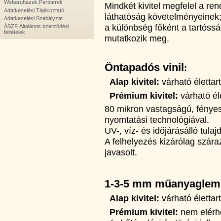
Webáruházak,Partnerek
Mindkét kivitel megfelel a ren
Adatkezelési Tájékoztató
láthatóság követelményeinek
Adatkezelési Szabályzat
a különbség főként a tartóssá
ÁSZF Általános szerződési
feltételek
mutatkozik meg.
Öntapadós vinil
:
Alap kivitel:
várható életta
Prémium kivitel:
várható él
80 mikron vastagságú, fényes f
nyomtatási technológiával.
UV-, víz- és időjárásálló tula
A felhelyezés kizárólag száraz
javasolt.
1-3-5 mm műanyaglem
Alap kivitel:
várható életta
Prémium kivitel:
nem elérh