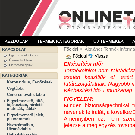
KEZDŐLAP
TERMÉK KATEGÓRIÁK
ÚJ TERMÉKEK
Főoldal
>
Általános Termék Informá
KAPCSOLAT
Főoldal
Vissza
Egyedi ajánlat kérése
Üzenet küldése
Elkészítési idő:
Elérhetőségeink
Termékeinket nem raktárkész
KATEGÓRIÁK
esetén készítjük el, ezé
Koronavírus, Fertőzések
futárszolgálatnak. Nagyobb 
Cégtábla
Kézbesítési idő 1 munkanap.
Címeres ovális tábla
FIGYELEM!
Figyelmeztető, tiltó,
Minden biztonságtechnikai 
tájékoztató, hirdető
matricák, táblák
nevének feliratát, a követke
Figyelmeztető jelek,
Amennyiben ezt nem szere
piktogramok
jelezze a megjegyzés rovatba
Házszámtábla,
Utcanévtábla