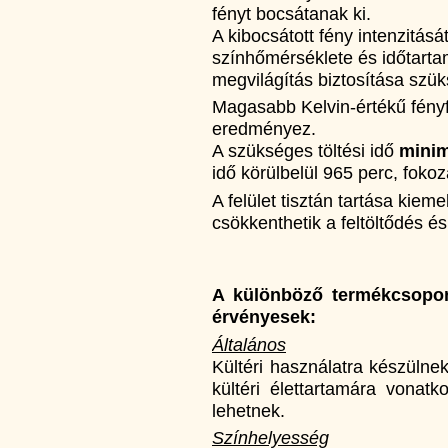
fényt bocsátanak ki.
A kibocsátott fény intenzitás
színhőmérséklete és időtartam
megvilágítás biztosítása szü
Magasabb Kelvin-értékű fényf
eredményez.
A szükséges töltési idő
minim
idő körülbelül 965 perc, foko
A felület tisztán tartása kie
csökkenthetik a feltöltődés é
A különböző termékcsoport
érvényesek:
Általános
Kültéri használatra készülne
kültéri élettartamára vonat
lehetnek.
Színhelyesség