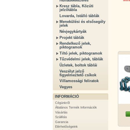
Hulladékkezelés
Kresz tábla, Közúti
jelzőtábla
Lovarda, Istálló táblák
Menekülési és elsősegély
jelek
Névjegykártyák
Projekt táblák
Rendelkező jelek,
piktogramok
Tiltó jelek, piktogramok
Tűzvédelmi jelek, táblák
Üzletek, boltok táblái
Veszélyt jelző
figyelmeztető csíkok
Villamossági feliratok
Vegyes
INFORMÁCIÓ
Cégünkről
Általános Termék Információk
Vásárlás
Szállítás
Garancia
Elérhetőségeink