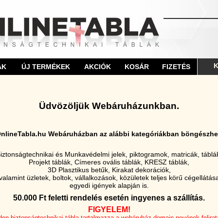
K
ÁK
ÚJ TERMÉKEK
AKCIÓK
KOSÁR
FIZETÉS
Üdvözöljük Webáruházunkban.
nlineTabla.hu Webáruházban az alábbi kategóriákban böngészhe
iztonságtechnikai és Munkavédelmi jelek, piktogramok, matricák, táblá
Projekt táblák, Címeres ovális táblák, KRESZ táblák,
3D Plasztikus betűk, Kirakat dekorációk,
valamint üzletek, boltok, vállalkozások, közületek teljes körű cégellátás
egyedi igények alapján is.
50.000 Ft feletti rendelés esetén ingyenes a szállítás.
FIGYELEM!
en biztonságtechnikai tábla tartalmazza a webáruház domain nevének felirat