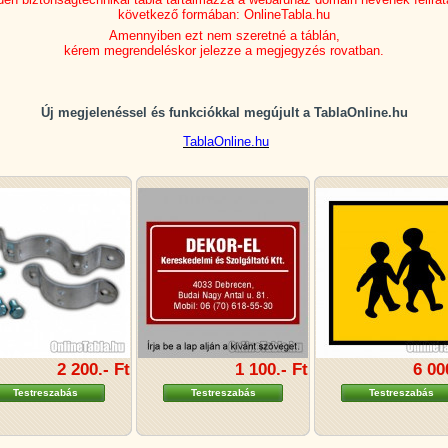
következő formában: OnlineTabla.hu
Amennyiben ezt nem szeretné a táblán,
kérem megrendeléskor jelezze a megjegyzés rovatban.
Új megjelenéssel és funkciókkal megújult a TablaOnline.hu
TablaOnline.hu
2 200.- Ft
1 100.- Ft
6 00
Testreszabás
Testreszabás
Testreszabás