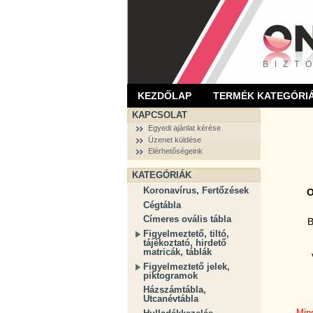
KEZDŐLAP
TERMÉK KATEGÓRI
KAPCSOLAT
Egyedi ajánlat kérése
Üzenet küldése
Elérhetőségeink
KATEGÓRIÁK
Koronavírus, Fertőzések
O
Cégtábla
Címeres ovális tábla
B
Figyelmeztető, tiltó,
tájékoztató, hirdető
matricák, táblák
Figyelmeztető jelek,
piktogramok
Házszámtábla,
Utcanévtábla
Mind