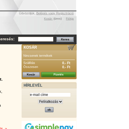
Üdvözöljük,
Belépés vagy Regisztráció
Kosár:
(üres)
Fiókja
eresés:
KOSÁR
Nincsenek termékek
Szállítás
0.- Ft
Összesen
0.- Ft
Kosár
Fizetés
t.
HÍRLEVÉL
k,
a
át, a