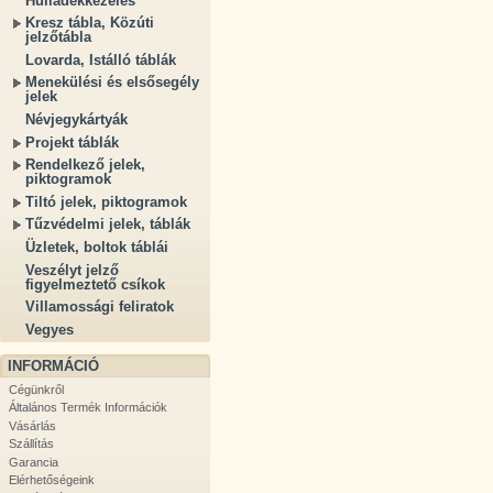
Hulladékkezelés
Kresz tábla, Közúti
jelzőtábla
Lovarda, Istálló táblák
Menekülési és elsősegély
jelek
Névjegykártyák
Projekt táblák
Rendelkező jelek,
piktogramok
Tiltó jelek, piktogramok
Tűzvédelmi jelek, táblák
Üzletek, boltok táblái
Veszélyt jelző
figyelmeztető csíkok
Villamossági feliratok
Vegyes
INFORMÁCIÓ
Cégünkről
Általános Termék Információk
Vásárlás
Szállítás
Garancia
Elérhetőségeink