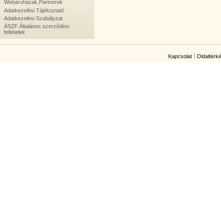
Webáruházak,Partnerek
Adatkezelési Tájékoztató
Adatkezelési Szabályzat
ÁSZF Általános szerződési
feltételek
Kapcsolat
Oldaltérk