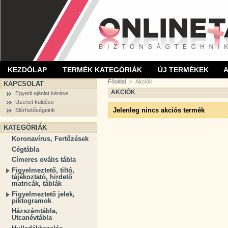
KEZDŐLAP
TERMÉK KATEGÓRIÁK
ÚJ TERMÉKEK
Főoldal
>
Akciók
KAPCSOLAT
AKCIÓK
Egyedi ajánlat kérése
Üzenet küldése
Jelenleg nincs akciós termék
Elérhetőségeink
KATEGÓRIÁK
Koronavírus, Fertőzések
Cégtábla
Címeres ovális tábla
Figyelmeztető, tiltó,
tájékoztató, hirdető
matricák, táblák
Figyelmeztető jelek,
piktogramok
Házszámtábla,
Utcanévtábla