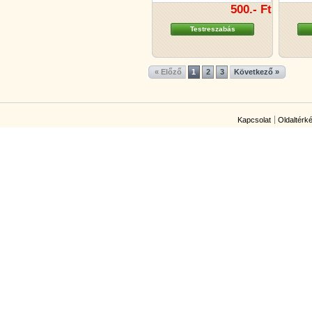
500.- Ft
Testreszabás
« Előző
1
2
3
Következő »
Kapcsolat
Oldaltérk