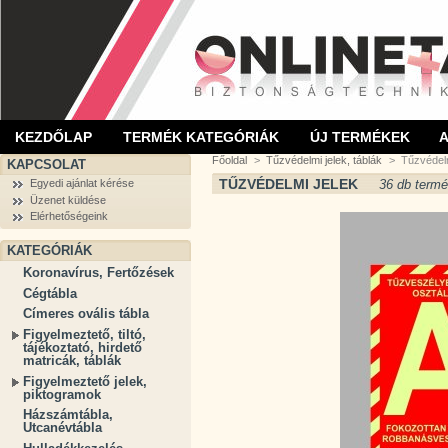
KEZDŐLAP
TERMÉK KATEGÓRIÁK
ÚJ TERMÉKEK
Főoldal
>
Tűzvédelmi jelek, táblák
>
Tűzvédelm
KAPCSOLAT
TŰZVÉDELMI JELEK
36 db termé
Egyedi ajánlat kérése
Üzenet küldése
Elérhetőségeink
KATEGÓRIÁK
Koronavírus, Fertőzések
Cégtábla
Címeres ovális tábla
Figyelmeztető, tiltó,
tájékoztató, hirdető
matricák, táblák
Figyelmeztető jelek,
piktogramok
Házszámtábla,
Utcanévtábla