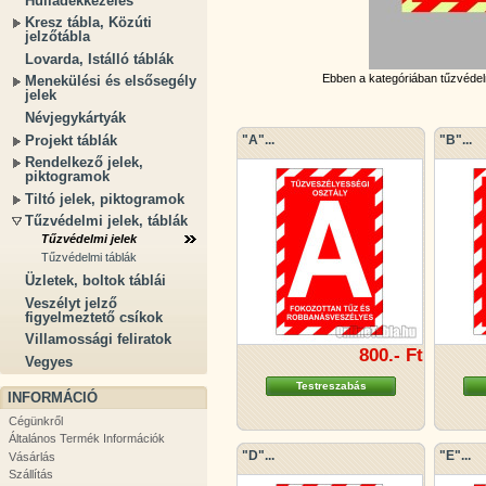
Hulladékkezelés
Kresz tábla, Közúti
jelzőtábla
Lovarda, Istálló táblák
Ebben a kategóriában tűzvédelmi
Menekülési és elsősegély
jelek
Névjegykártyák
Projekt táblák
"A"...
"B"...
Rendelkező jelek,
piktogramok
Tiltó jelek, piktogramok
Tűzvédelmi jelek, táblák
Tűzvédelmi jelek
Tűzvédelmi táblák
Üzletek, boltok táblái
Veszélyt jelző
figyelmeztető csíkok
Villamossági feliratok
800.- Ft
Vegyes
Testreszabás
INFORMÁCIÓ
Cégünkről
Általános Termék Információk
"D"...
"E"...
Vásárlás
Szállítás