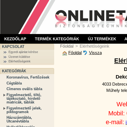
KEZDŐLAP
TERMÉK KATEGÓRIÁK
ÚJ TERMÉKEK
Főoldal
>
Elérhetőségeink
KAPCSOLAT
Főoldal
Vissza
Egyedi ajánlat kérése
Üzenet küldése
Elér
Elérhetőségeink
D
KATEGÓRIÁK
Deko
Koronavírus, Fertőzések
Cégtábla
4033 Debrece
Címeres ovális tábla
Műhely tel
Figyelmeztető, tiltó,
tájékoztató, hirdető
matricák, táblák
Web
Figyelmeztető jelek,
piktogramok
Mobil:
Házszámtábla,
e-mail:
Utcanévtábla