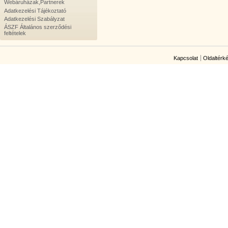
Webáruházak,Partnerek
Adatkezelési Tájékoztató
Adatkezelési Szabályzat
ÁSZF Általános szerződési
feltételek
Kapcsolat
Oldaltérk