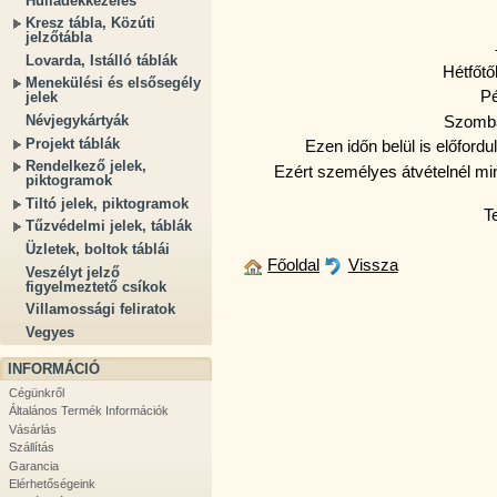
Hulladékkezelés
Kresz tábla, Közúti
jelzőtábla
Lovarda, Istálló táblák
Hétfőtő
Menekülési és elsősegély
Pé
jelek
Szomba
Névjegykártyák
Projekt táblák
Ezen időn belül is előford
Rendelkező jelek,
Ezért személyes átvételnél min
piktogramok
Tiltó jelek, piktogramok
T
Tűzvédelmi jelek, táblák
Üzletek, boltok táblái
Főoldal
Vissza
Veszélyt jelző
figyelmeztető csíkok
Villamossági feliratok
Vegyes
INFORMÁCIÓ
Cégünkről
Általános Termék Információk
Vásárlás
Szállítás
Garancia
Elérhetőségeink