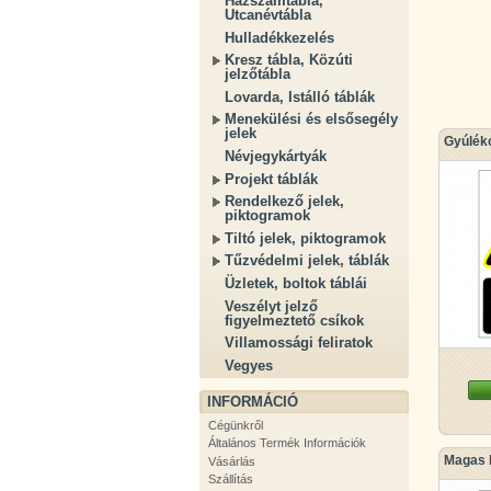
Házszámtábla,
Utcanévtábla
Hulladékkezelés
Kresz tábla, Közúti
jelzőtábla
Lovarda, Istálló táblák
Menekülési és elsősegély
jelek
Gyúlék
Névjegykártyák
Projekt táblák
Rendelkező jelek,
piktogramok
Tiltó jelek, piktogramok
Tűzvédelmi jelek, táblák
Üzletek, boltok táblái
Veszélyt jelző
figyelmeztető csíkok
Villamossági feliratok
Vegyes
INFORMÁCIÓ
Cégünkről
Általános Termék Információk
Magas 
Vásárlás
Szállítás