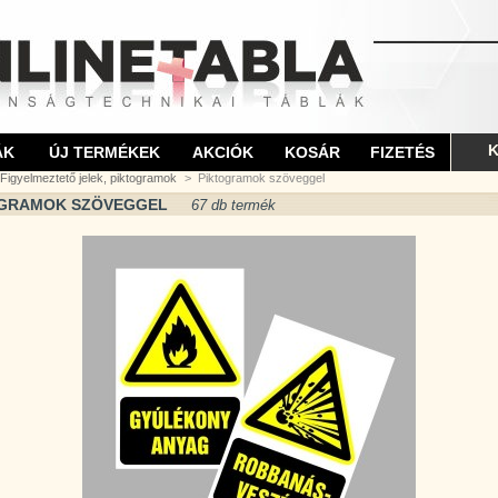
K
ÁK
ÚJ TERMÉKEK
AKCIÓK
KOSÁR
FIZETÉS
Figyelmeztető jelek, piktogramok
>
Piktogramok szöveggel
OGRAMOK SZÖVEGGEL
67 db termék