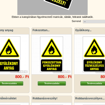
Ebben a kategóriában figyelmeztető matricák, táblák, feliratok találhatók.
Sorrend
ony anyag
Fokozottan...
Gyúlékony...
800.- Ft
800.- Ft
80
Testreszabás
Testreszabás
Testreszabás
hőmérséklet
Robbanásveszély!
Robbanásveszélyes...