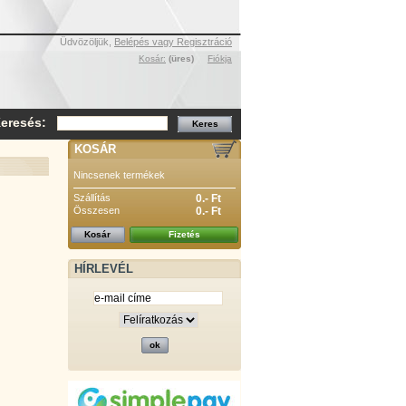
Üdvözöljük,
Belépés vagy Regisztráció
Kosár:
(üres)
Fiókja
eresés:
KOSÁR
Nincsenek termékek
Szállítás
0.- Ft
Összesen
0.- Ft
Kosár
Fizetés
HÍRLEVÉL