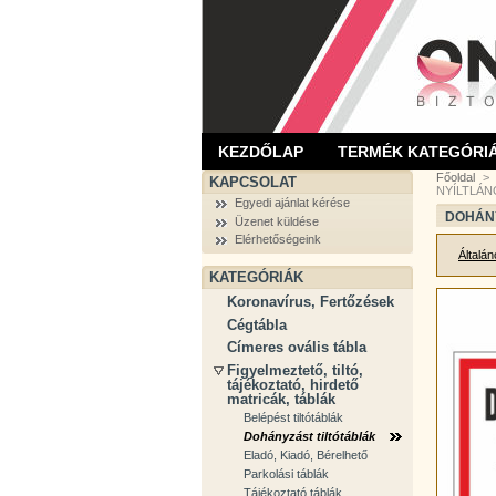
KEZDŐLAP
TERMÉK KATEGÓRI
Főoldal
>
KAPCSOLAT
NYÍLTLÁN
Egyedi ajánlat kérése
DOHÁNY
Üzenet küldése
Elérhetőségeink
Általá
KATEGÓRIÁK
Koronavírus, Fertőzések
Cégtábla
Címeres ovális tábla
Figyelmeztető, tiltó,
tájékoztató, hirdető
matricák, táblák
Belépést tiltótáblák
Dohányzást tiltótáblák
Eladó, Kiadó, Bérelhető
Parkolási táblák
Tájékoztató táblák