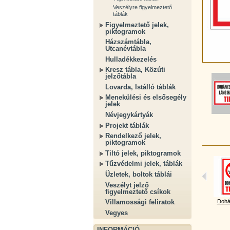
Veszélyre figyelmeztető
táblák
Figyelmeztető jelek,
piktogramok
Házszámtábla,
Utcanévtábla
Hulladékkezelés
Kresz tábla, Közúti
jelzőtábla
Lovarda, Istálló táblák
Menekülési és elsősegély
jelek
Névjegykártyák
Projekt táblák
Rendelkező jelek,
piktogramok
Tiltó jelek, piktogramok
Tűzvédelmi jelek, táblák
Üzletek, boltok táblái
Veszélyt jelző
figyelmeztető csíkok
Dohá
Villamossági feliratok
Vegyes
INFORMÁCIÓ