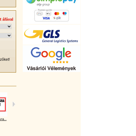
t
áfával
zőket!
ra...
Dohányzóhely!
Dohányozni...
Dohányzásra...
Dohányzóhely!