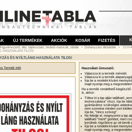
K
ÁK
ÚJ TERMÉKEK
AKCIÓK
KOSÁR
FIZETÉS
Figyelmeztető, tiltó, tájékoztató, hirdető matricák, táblák
>
Dohányzást tiltótáblák
>
DOHÁ
G HASZNÁLATA TILOS!
ZÁS ÉS NYÍLTLÁNG HASZNÁLATA TILOS!
nos Termék Infó
Használati útmutató:
Válassza ki a termék méretét.
Válassza ki a termék alapanyagá
Írja be a rendelni kívánt mennyis
majd nyomja meg a megrendelem
Ha a termék rendelhető kiegészítő
is, akkor:
Töltse ki a lap alján található „te
testreszabása” részt, írja be tábl
gyártásához szükséges adatoka
nem szeretne minden sort kitölten
írja be, "nincs szöveg".
Ne feledje el, megnyomni a lap al
található "ment" gombot, mert cs
kerülnek rögzítésre az ott bevitt 
Írja be a rendelni kívánt mennyis
majd nyomja meg, a megrendele