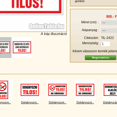
gombot.
800.- F
Méret (cm): :
Alapanyag :
A kép illusztráció
Cikkszám:
TIL-2422
Mennyiség:
Kérem válasszon termék jellem
nyozni...
Dohányozni...
Dohányozni...
Dohányozni...
Dohányzás