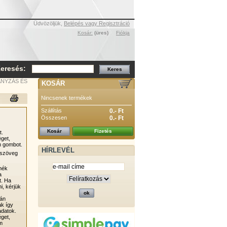
Üdvözöljük,
Belépés vagy Regisztráció
Kosár:
(üres)
Fiókja
eresés:
NYZÁS ÉS
KOSÁR
Nincsenek termékek
Szállítás
0.- Ft
Összesen
0.- Ft
Kosár
Fizetés
t.
éget,
 gombot.
HÍRLEVÉL
 szöveg
rmék
a
t. Ha
i, kérjük
ján
ak így
adatok.
éget,
m