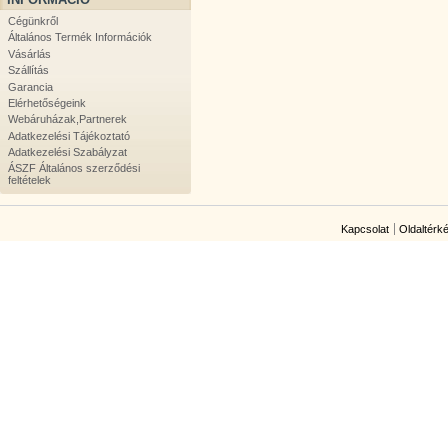
Cégünkről
Általános Termék Információk
Vásárlás
Szállítás
Garancia
Elérhetőségeink
Webáruházak,Partnerek
Adatkezelési Tájékoztató
Adatkezelési Szabályzat
ÁSZF Általános szerződési
feltételek
Kapcsolat
Oldaltérk