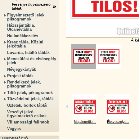
Veszélyre figyelmeztető
táblák
Figyelmeztető jelek,
piktogramok
Házszámtábla,
Utcanévtábla
Hulladékkezelés
A ké
Kresz tábla, Közúti
jelzőtábla
Lovarda, Istálló táblák
Menekülési és elsősegély
jelek
Névjegykártyák
Projekt táblák
Rendelkező jelek,
piktogramok
Tiltó jelek, piktogramok
Tűzvédelmi jelek, táblák
Üzletek, boltok táblái
Veszélyt jelző
figyelmeztető csíkok
Magánterület...
Életveszélye...
Villamossági feliratok
Vegyes
INFORMÁCIÓ