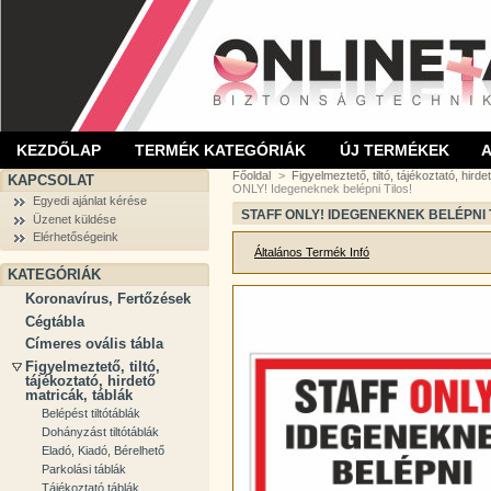
KEZDŐLAP
TERMÉK KATEGÓRIÁK
ÚJ TERMÉKEK
Főoldal
>
Figyelmeztető, tiltó, tájékoztató, hirde
KAPCSOLAT
ONLY! Idegeneknek belépni Tilos!
Egyedi ajánlat kérése
STAFF ONLY! IDEGENEKNEK BELÉPNI 
Üzenet küldése
Elérhetőségeink
Általános Termék Infó
KATEGÓRIÁK
Koronavírus, Fertőzések
Cégtábla
Címeres ovális tábla
Figyelmeztető, tiltó,
tájékoztató, hirdető
matricák, táblák
Belépést tiltótáblák
Dohányzást tiltótáblák
Eladó, Kiadó, Bérelhető
Parkolási táblák
Tájékoztató táblák